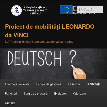
Ca
Proiect de mobilități LEONARDO
da VINCI
ICT Training to meet European Labour Market needs
Meniul principal
Activități
Informații generale
Echipa de gestiune
Obiective
Sari la conținutul principal
Sari la conținutul secundar
Parteneri
Stagiu de practică
Evaluare
Valorizare
Contact