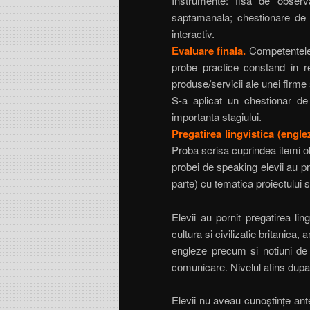
Instrumente: fisa de observa
saptamanala; chestionare de e
interactiv.
Evaluare finala.
Competentele T
probe practice constand in re
produse/servicii ale unei firme 
S-a aplicat un chestionar de sa
importanta stagiului.
Pregatirea lingvistica (engle
Proba scrisa cuprindea itemi obi
probei de speaking elevii au pr
parte) cu tematica proiectului s
Elevii au pornit pregatirea lin
cultura si civilizatie britanica
engleze precum si notiuni de 
comunicare.
Nivelul atins dupa
Elevii nu aveau cunoștințe ante