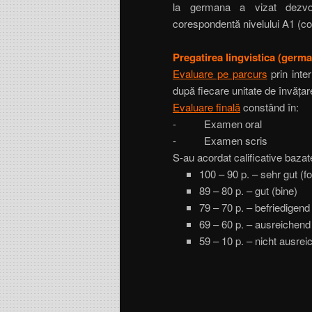
la germana a vizat dezvolt
corespondentă nivelului A1 (co
Pregatirea lingvistica (germ
Evaluare pe parcurs
prin inter
după fiecare unitate de învăţar
Evaluare finală
constând în:
- Examen oral
- Examen scris
S-au acordat calificative baz
100 – 90 p. – sehr gut (fo
89 – 80 p. – gut (bine)
79 – 70 p. – befriedigend 
69 – 60 p. – ausreichend 
59 – 10 p. – nicht ausreic