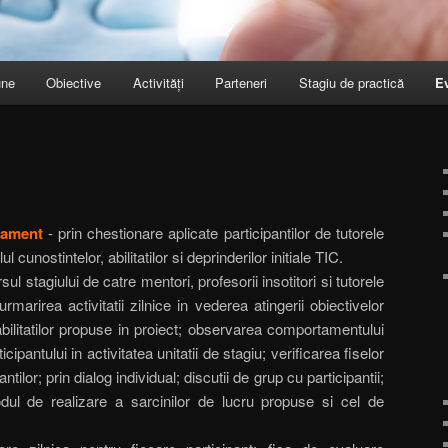
une
Obiective
Activități
Parteneri
Stagiu de practică
E
sament
- prin chestionare aplicate participantilor de tutorele
 cunostintelor, abilitatilor si deprinderilor initiale TIC.
ul stagiului de catre mentori, profesorii insotitori si tutorele
rmarirea activitatii zilnice in vederea atingerii obiectivelor
 abilitatilor propuse in proiect; observarea comportamentului
cipantului in activitatea unitatii de stagiu; verificarea fiselor
ntilor; prin dialog individual; discutii de grup cu participantii;
odul de realizare a sarcinilor de lucru propuse si cel de