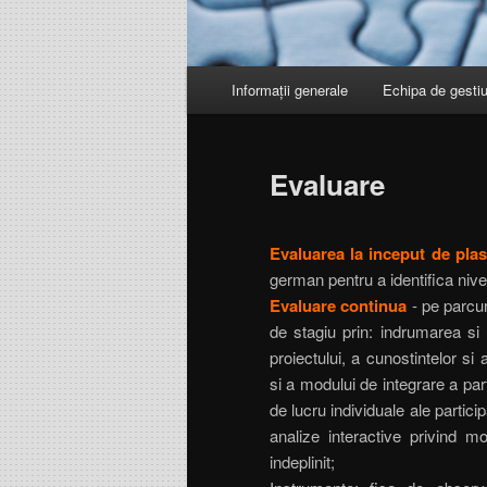
Meniul principal
Informații generale
Echipa de gesti
Sari la conținutul principal
Sari la conținutul secundar
Evaluare
Evaluarea la inceput de pla
german pentru a identifica nivelul
Evaluare continua
- pe parcurs
de stagiu prin: indrumarea si u
proiectului, a cunostintelor si
si a modului de integrare a parti
de lucru individuale ale participa
analize interactive privind m
indeplinit;