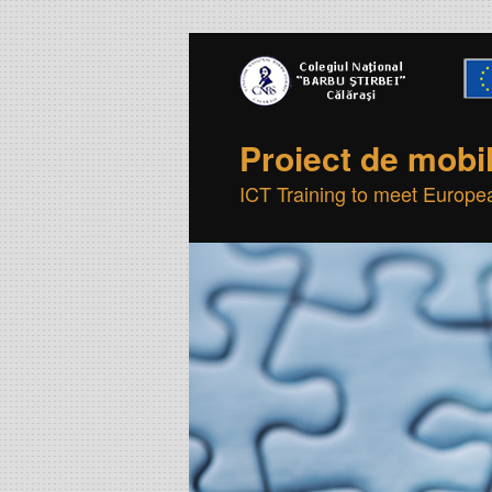
Proiect de mobi
ICT Training to meet Europ