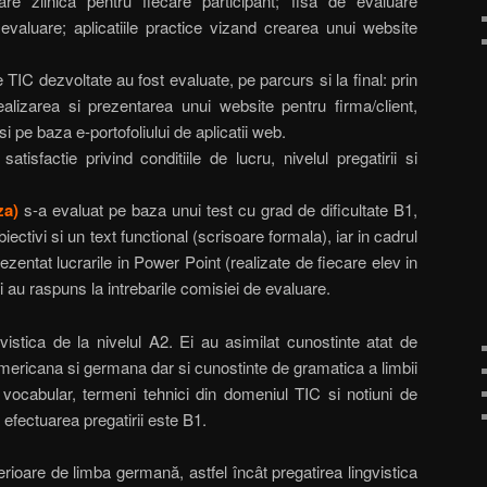
re zilnica pentru fiecare participant; fisa de evaluare
valuare; aplicatiile practice vizand crearea unui website
IC dezvoltate au fost evaluate, pe parcurs si la final: prin
alizarea si prezentarea unui website pentru firma/client,
si pe baza e-portofoliului de aplicatii web.
tisfactie privind conditiile de lucru, nivelul pregatirii si
za)
s-a evaluat pe baza unui test cu grad de dificultate B1,
ectivi si un text functional (scrisoare formala), iar in cadrul
ezentat lucrarile in Power Point (realizate de fiecare elev in
i au raspuns la intrebarile comisiei de evaluare.
gvistica de la nivelul A2. Ei au asimilat cunostinte atat de
, americana si germana dar si cunostinte de gramatica a limbii
vocabular, termeni tehnici din domeniul TIC
si notiuni de
efectuarea pregatirii este B1.
rioare de limba germană, astfel încât pregatirea lingvistica