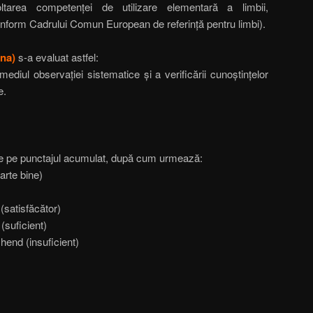
area competenței de utilizare elementară a limbii,
nform Cadrului Comun European de referinţă pentru limbi).
ana)
s-a evaluat astfel:
mediul observației sistematice și a verificării cunoștințelor
e.
ate pe punctajul acumulat, după cum urmează:
arte bine)
(satisfăcător)
(suficient)
hend (insuficient)