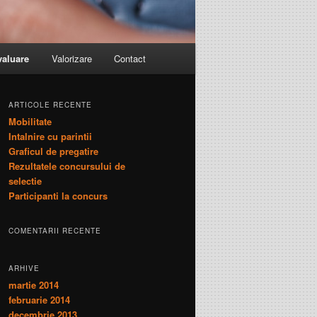
valuare
Valorizare
Contact
ARTICOLE RECENTE
Mobilitate
Intalnire cu parintii
Graficul de pregatire
Rezultatele concursului de
selectie
Participanti la concurs
COMENTARII RECENTE
ARHIVE
martie 2014
februarie 2014
decembrie 2013