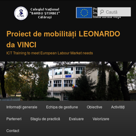
Ca
Proiect de mobilități LEONARDO
da VINCI
ICT Training to meet European Labour Market needs
Meniul principal
Informații generale
Echipa de gestiune
Obiective
Activități
Sari la conținutul principal
Sari la conținutul secundar
Parteneri
Stagiu de practică
Evaluare
Valorizare
Contact