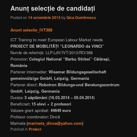
Anunț selecție de candidați
Posted on
14 octombrie 2013
by
Gica Dumitrescu
Anunt selectie_IVT388
ICT Training to meet European Labour Market needs
PROIECT DE MOBILITĂȚI “LEONARDO da VINCI”
Număr de referinţă: LLP-LdV/IVT/2013/RO/388
Promotor
: Colegiul National “Barbu Stirbei” Călărași,
România
Partener intermediar:
Wisamar Bildungsgesellschaft
gemeinnützige GmbH, Leipzig, Germania
Partener direct
:
Robotron Bildungs-und Beratungszentrum
GmbH
,
Leipzig, Germania
Durata
: 3 săptămâni (16.03.2014 – 05.04.2014
)
Beneficiari
: 15 elevi + 2 profesori
Valoare grant aprobat:
44649 euro
Profesor coordonator
:
Dincă
Marinela
(
marinela_dinca@yahoo.com
)
Publicat în
Proiect