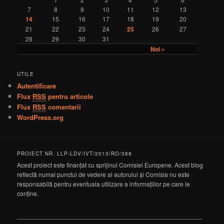
7
8
9
10
11
12
13
14
15
16
17
18
19
20
21
22
23
24
25
26
27
28
29
30
31
Noi »
UTILE
Autentificare
Flux
RSS
pentru articole
Flux
RSS
comentarii
WordPress.org
PROIECT NR. LLP-LDV/IVT/2013/RO/388
Acest proiect este finanțat cu sprijinul Comisiei Europene. Acest blog
reflectă numai punctul de vedere al autorului și Comisia nu este
responsabilă pentru eventuala utilizare a informațiilor pe care le
conține.
_____________________________________________________