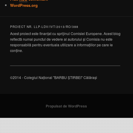
WordPress.org
PROIECT NR. LLP-LDV/IVT/2013/RO/388
Acest proiect este finanțat cu sprijinul Comisiei Europene. Acest blog
reflectă numai punctul de vedere al autorului și Comisia nu este
responsabilă pentru eventuala utilizare a informațiilor pe care le
conține.
_____________________________________________________
©2014 - Colegiul Național "BARBU ȘTIRBEI" Călărași
Propulsat de WordPress