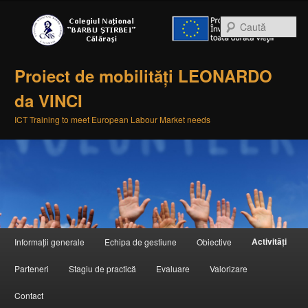
Ca
Proiect de mobilități LEONARDO
da VINCI
ICT Training to meet European Labour Market needs
Meniul principal
Activități
Informații generale
Echipa de gestiune
Obiective
Sari la conținutul principal
Sari la conținutul secundar
Parteneri
Stagiu de practică
Evaluare
Valorizare
Contact